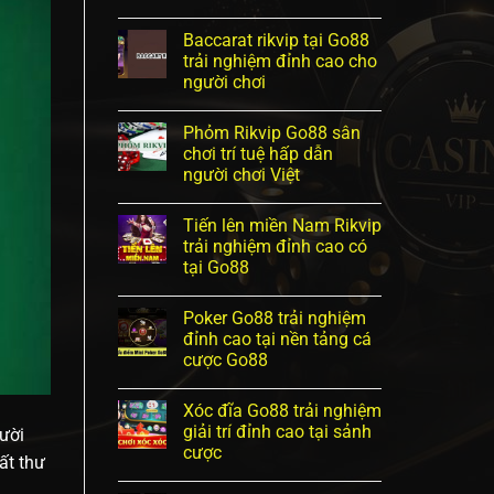
Baccarat rikvip tại Go88
trải nghiệm đỉnh cao cho
người chơi
Phỏm Rikvip Go88 sân
chơi trí tuệ hấp dẫn
người chơi Việt
Tiến lên miền Nam Rikvip
trải nghiệm đỉnh cao có
tại Go88
Poker Go88 trải nghiệm
đỉnh cao tại nền tảng cá
cược Go88
Xóc đĩa Go88 trải nghiệm
giải trí đỉnh cao tại sảnh
gười
cược
ất thư