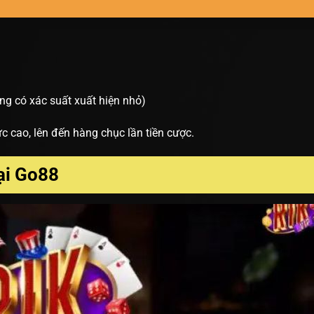
ng có xác suất xuất hiện nhỏ)
 cao, lên đến hàng chục lần tiền cược.
ại Go88