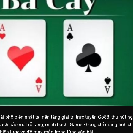
i phổ biến nhất tại nền tảng giải trí trực tuyến Go88, thu hút n
h sách bảo mật rõ ràng, minh bạch. Game không chỉ mang tính ch
 chiến lược và độ may mắn trong từng ván bài.