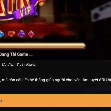
Ưu điểm 3 cây Rikvip
 mà còn cải tiến hệ thống giúp người chơi yên tâm tuyệt đối khi 
ị