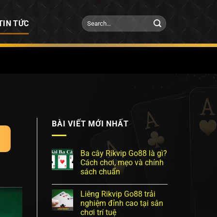
TIN TỨC
BÀI VIẾT MỚI NHẤT
Ba cây Rikvip Go88 là gì?
Cách chơi, mẹo và chính
sách chuẩn
Liêng Rikvip Go88 trải
nghiệm đỉnh cao tại sân
chơi trí tuệ