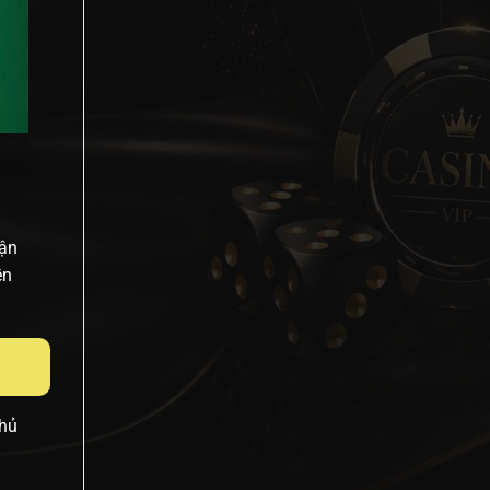
tận
ền
chủ