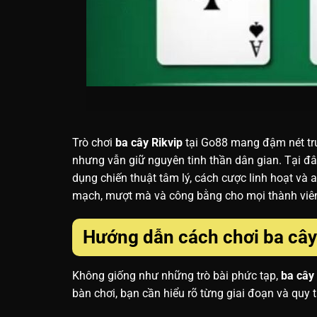
Trò chơi
ba cây Rikvip
tại Go88 mang đậm nét tru
nhưng vẫn giữ nguyên tinh thần dân gian. Tại đâ
dụng chiến thuật tâm lý, cách cược linh hoạt và 
mạch, mượt mà và công bằng cho mọi thành viê
Hướng dẫn cách chơi ba cây
Không giống như những trò bài phức tạp,
ba cây
bàn chơi, bạn cần hiểu rõ từng giai đoạn và quy 