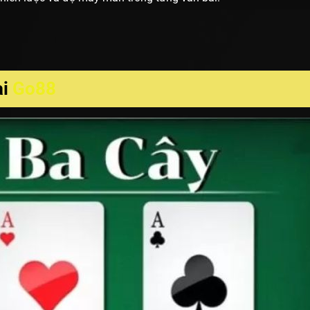
ại
Go88