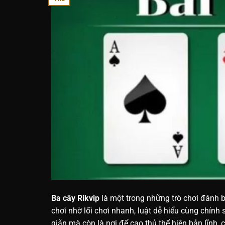
Ba cây Rikvip
là một trong những trò chơi đánh bà
chơi nhờ lối chơi nhanh, luật dễ hiểu cùng chín
giãn mà còn là nơi để cao thủ thể hiện bản lĩnh,