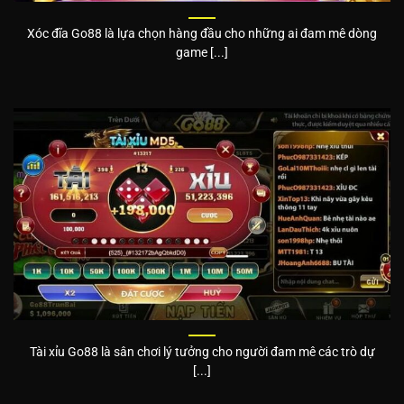
Xóc đĩa Go88 là lựa chọn hàng đầu cho những ai đam mê dòng
game [...]
Tài xỉu Go88 là sân chơi lý tưởng cho người đam mê các trò dự
[...]