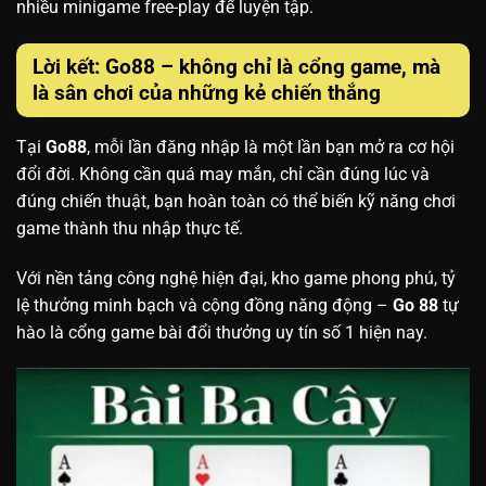
nhiều minigame free-play để luyện tập.
Lời kết: Go88 – không chỉ là cổng game, mà
là sân chơi của những kẻ chiến thắng
Tại
Go88
, mỗi lần đăng nhập là một lần bạn mở ra cơ hội
đổi đời. Không cần quá may mắn, chỉ cần đúng lúc và
đúng chiến thuật, bạn hoàn toàn có thể biến kỹ năng chơi
game thành thu nhập thực tế.
Với nền tảng công nghệ hiện đại, kho game phong phú, tỷ
lệ thưởng minh bạch và cộng đồng năng động –
Go 88
tự
hào là cổng game bài đổi thưởng uy tín số 1 hiện nay.