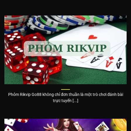
Phỏm Rikvip Go88 không chỉ đơn thuần là một trò chơi đánh bài
trực tuyến [...]