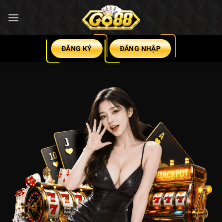
Chuyển
đến
nội
dung
ĐĂNG KÝ
ĐĂNG NHẬP