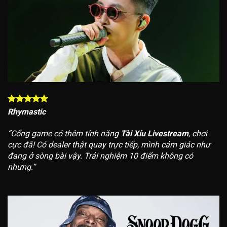
Rhymastic
“Cổng game có thêm tính năng
Tài Xỉu Livestream
, chơi
cực đã! Có dealer thật quay trực tiếp, mình cảm giác như
đang ở sòng bài vậy. Trải nghiệm 10 điểm không có
nhưng.”