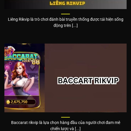
Liêng Rikvip là trò chơi đánh bài truyền thống được tái hiện sống
động trên [...]
Baccarat rikvip là lựa chọn hàng đầu của người chơi đam mê
chiến lược và [...]