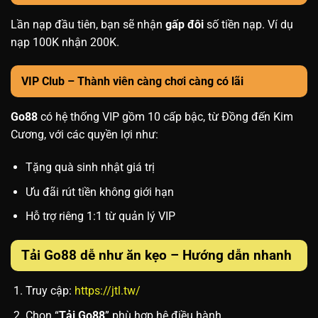
Lần nạp đầu tiên, bạn sẽ nhận
gấp đôi
số tiền nạp. Ví dụ
nạp 100K nhận 200K.
VIP Club – Thành viên càng chơi càng có lãi
Go88
có hệ thống VIP gồm 10 cấp bậc, từ Đồng đến Kim
Cương, với các quyền lợi như:
Tặng quà sinh nhật giá trị
Ưu đãi rút tiền không giới hạn
Hỗ trợ riêng 1:1 từ quản lý VIP
Tải Go88 dễ như ăn kẹo – Hướng dẫn nhanh
Truy cập:
https://jtl.tw/
Chọn “
Tải Go88
” phù hợp hệ điều hành