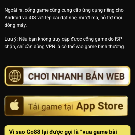
Ngoài ra, cổng game cũng cung cấp ứng dụng riêng cho
Android và iOS với tệp cài đặt nhẹ, mượt mà, hỗ trợ mọi
dòng máy.
Lưu ý: Nếu bạn không truy cập được cổng game do ISP
chặn, chỉ cần dùng VPN là có thể vào game bình thường.
Vì sao Go88 lại được gọi là “vua game bài