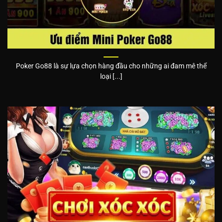
Poker Go88 là sự lựa chọn hàng đầu cho những ai đam mê thể
loại [...]