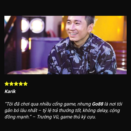
Karik
“Tôi đã chơi qua nhiều cổng game, nhưng
Go88
là nơi tôi
gắn bó lâu nhất – tỷ lệ trả thưởng tốt, không delay, cộng
đồng mạnh.” – Trường Vũ, game thủ kỳ cựu.