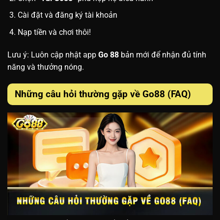
Cài đặt và đăng ký tài khoản
Nạp tiền và chơi thôi!
Lưu ý: Luôn cập nhật app
Go 88
bản mới để nhận đủ tính
năng và thưởng nóng.
Những câu hỏi thường gặp về Go88 (FAQ)