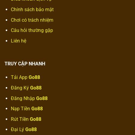
Chính sách bảo mật
Chơi có trách nhiệm
Câu hỏi thường gặp
Liên hệ
TRUY CẬP NHANH
Tải App
Go88
Đăng Ký
Go88
Đăng Nhập
Go88
Nạp Tiền
Go88
Rút Tiền
Go88
Đại Lý
Go88