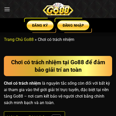
Chuyển
đến
nội
dung
ĐĂNG KÝ
ĐĂNG NHẬP
Trang Chủ Go88
»
Chơi có trách nhiệm
Chơi có trách nhiệm tại Go88 để đảm
bảo giải trí an toàn
Chơi có trách nhiệm
là nguyên tắc sống còn đối với bất kỳ
ai tham gia vào thế giới giải trí trực tuyến, đặc biệt tại nền
tảng Go88 – nơi cam kết bảo vệ người chơi bằng chính
sách minh bạch và an toàn.