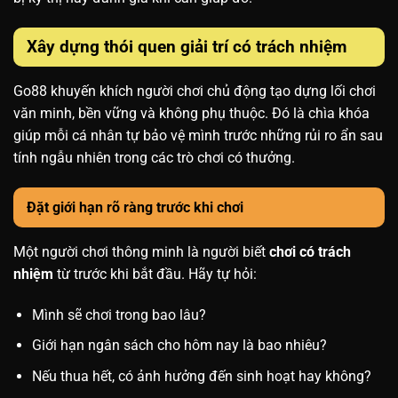
Xây dựng thói quen giải trí có trách nhiệm
Go88 khuyến khích người chơi chủ động tạo dựng lối chơi
văn minh, bền vững và không phụ thuộc. Đó là chìa khóa
giúp mỗi cá nhân tự bảo vệ mình trước những rủi ro ẩn sau
tính ngẫu nhiên trong các trò chơi có thưởng.
Đặt giới hạn rõ ràng trước khi chơi
Một người chơi thông minh là người biết
chơi có trách
nhiệm
từ trước khi bắt đầu. Hãy tự hỏi:
Mình sẽ chơi trong bao lâu?
Giới hạn ngân sách cho hôm nay là bao nhiêu?
Nếu thua hết, có ảnh hưởng đến sinh hoạt hay không?