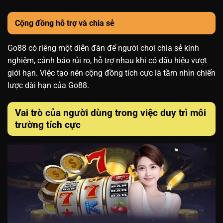
Cộng đồng hỗ trợ và chia sẻ
Go88 có riêng một diễn đàn để người chơi chia sẻ kinh
nghiệm, cảnh báo rủi ro, hỗ trợ nhau khi có dấu hiệu vượt
giới hạn. Việc tạo nên cộng đồng tích cực là tầm nhìn chiến
lược dài hạn của Go88.
Vai trò của người dùng trong việc duy trì môi
trường tích cực