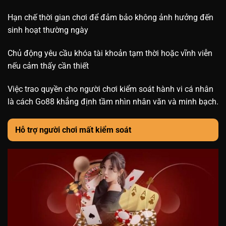
Hạn chế thời gian chơi để đảm bảo không ảnh hưởng đến
sinh hoạt thường ngày
Chủ động yêu cầu khóa tài khoản tạm thời hoặc vĩnh viễn
nếu cảm thấy cần thiết
Việc trao quyền cho người chơi kiểm soát hành vi cá nhân
là cách Go88 khẳng định tầm nhìn nhân văn và minh bạch.
Hỗ trợ người chơi mất kiểm soát