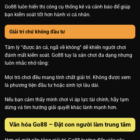
Go88 luôn hiển thị công cụ thống kê và cảnh báo để giúp
bạn kiểm soát tốt hơn hành vi cá nhân.
Giải trí chứ không đầu tư
Tâm lý “được ăn cả, ngã về không” dễ khiến người chơi
đánh mất kiểm soát. Go88 tuy là sân chơi đa dạng nhưng
luôn nhắc nhở rằng:
Mọi trò chơi đều mang tính chất giải trí. Không được xem
là phương tiện đầu tư hoặc sinh lợi lâu dài.
Nếu bạn cảm thấy mình chơi vì áp lực tài chính, hãy tạm
dừng và tìm hướng giải quyết khác lành mạnh hơn.
Văn hóa Go88 – Đặt con người làm trung tâm