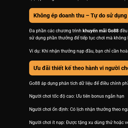
Không ép doanh thu – Tự do sử dụng
Đa phần các chương trình
khuyến mãi Go88
đều 
sử dụng phần thưởng để tiếp tục chơi mà không b
Ví dụ: Khi nhận thưởng nạp đầu, bạn chỉ cần hoà
Ưu đãi thiết kế theo hành vi người ch
Go88 áp dụng phân tích dữ liệu để điều chỉnh p
Người chơi tốc độ cao: Ưu tiên bonus ngắn hạn
Người chơi ổn định: Có lịch nhận thưởng theo ng
Người chơi ít nạp: Được tặng xu dùng thử hoặc v