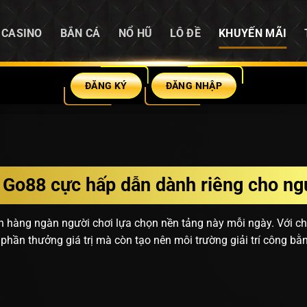
 CASINO
BẮN CÁ
NỔ HŨ
LÔ ĐỀ
KHUYẾN MÃI
ĐĂNG KÝ
ĐĂNG NHẬP
Go88 cực hấp dẫn dành riêng cho ng
n hàng ngàn người chơi lựa chọn nền tảng này mỗi ngày. Với c
ần thưởng giá trị mà còn tạo nên môi trường giải trí công bằn