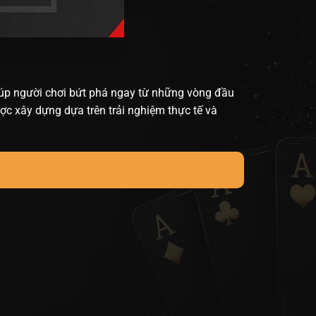
iúp người chơi bứt phá ngay từ những vòng đầu
ợc xây dựng dựa trên trải nghiệm thực tế và