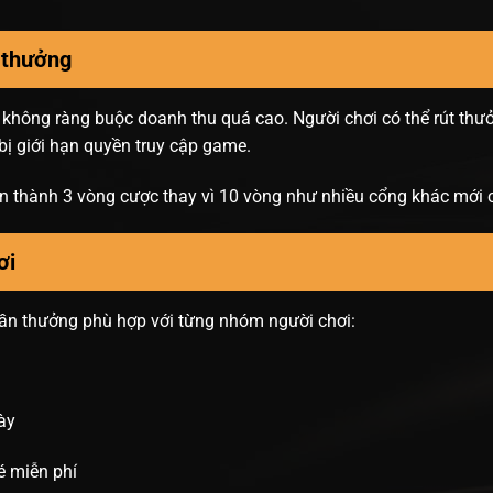
 thưởng
không ràng buộc doanh thu quá cao. Người chơi có thể rút thưở
ị giới hạn quyền truy cập game.
n thành 3 vòng cược thay vì 10 vòng như nhiều cổng khác mới c
ơi
hần thưởng phù hợp với từng nhóm người chơi:
ày
é miễn phí