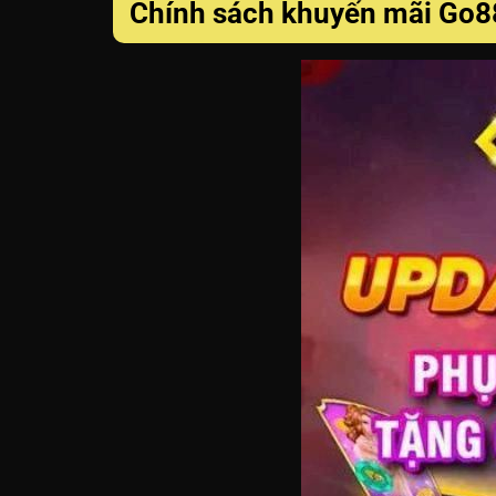
Chính sách khuyến mãi Go88 