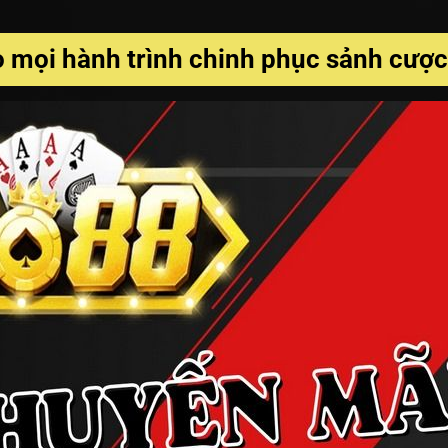
 mọi hành trình chinh phục sảnh cược