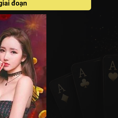
giai đoạn