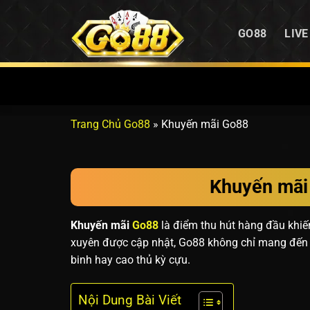
Chuyển
đến
GO88
LIVE
nội
dung
Trang Chủ Go88
»
Khuyến mãi Go88
Khuyến mãi 
Khuyến mãi
Go88
là điểm thu hút hàng đầu khiế
xuyên được cập nhật, Go88 không chỉ mang đến ph
binh hay cao thủ kỳ cựu.
Nội Dung Bài Viết