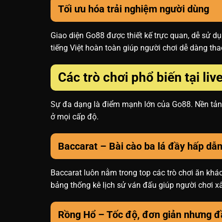
Tối ưu hóa trải nghiệm người dùng
Giao diện Go88 được thiết kế trực quan, dễ sử dụ
tiếng Việt hoàn toàn giúp người chơi dễ dàng tha
Các trò chơi phổ biến tại li
Sự đa dạng là điểm mạnh lớn của Go88. Nền tảng
ở mọi cấp độ.
Baccarat – Bài cào ba lá đầy hấp dẫ
Baccarat luôn nằm trong top các trò chơi ăn khác
bảng thống kê lịch sử ván đấu giúp người chơi x
Rồng Hổ – Tốc độ, đơn giản nhưng đầ