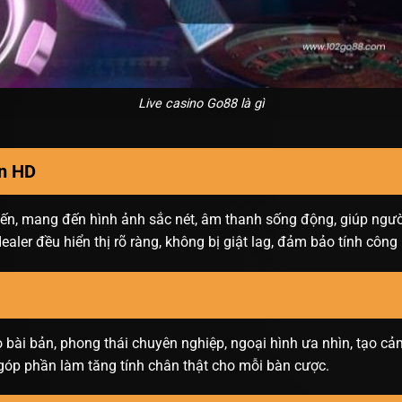
Live casino Go88 là gì
ẩn HD
tiến, mang đến hình ảnh sắc nét, âm thanh sống động, giúp ngư
ealer đều hiển thị rõ ràng, không bị giật lag, đảm bảo tính côn
bài bản, phong thái chuyên nghiệp, ngoại hình ưa nhìn, tạo cảm
 góp phần làm tăng tính chân thật cho mỗi bàn cược.