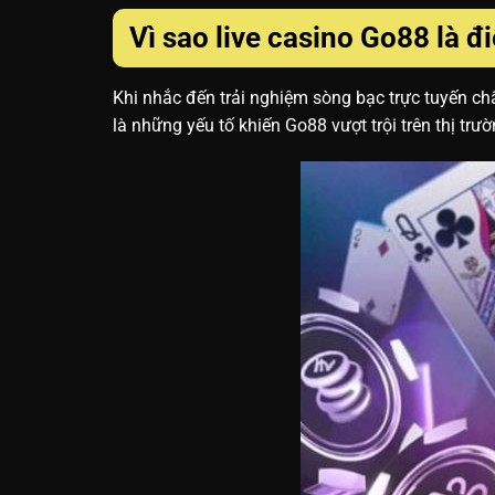
Vì sao live casino Go88 là đ
Khi nhắc đến trải nghiệm sòng bạc trực tuyến ch
là những yếu tố khiến Go88 vượt trội trên thị trườ