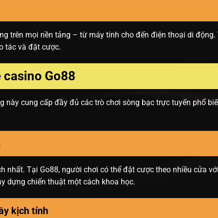
ng trên mọi nền tảng – từ máy tính cho đến điện thoại di động. 
o tác và đặt cược.
ve casino Go88
 này cung cấp đầy đủ các trò chơi sòng bạc trực tuyến phổ bi
n
h nhất. Tại Go88, người chơi có thể đặt cược theo nhiều cửa với
ây dựng chiến thuật một cách khoa học.
y kịch tính