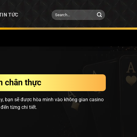
TIN TỨC
n chân thực
ây, bạn sẽ được hòa mình vào không gian casino
đến từng chi tiết.