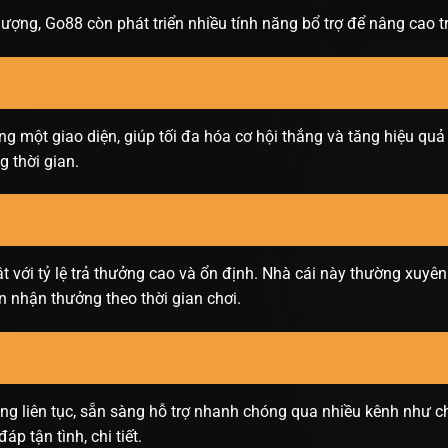
 lượng, Go88 còn phát triển nhiều tính năng bổ trợ để nâng cao 
g một giao diện, giúp tối đa hóa cơ hội thắng và tăng hiệu quả
 thời gian.
t với tỷ lệ trả thưởng cao và ổn định. Nhà cái này thường xuyê
n nhận thưởng theo thời gian chơi.
liên tục, sẵn sàng hỗ trợ nhanh chóng qua nhiều kênh như chat
p tận tình, chi tiết.