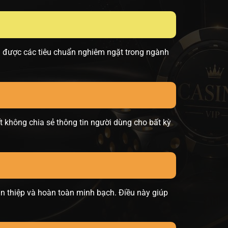
ng được các tiêu chuẩn nghiêm ngặt trong ngành
 không chia sẻ thông tin người dùng cho bất kỳ
an thiệp và hoàn toàn minh bạch. Điều này giúp