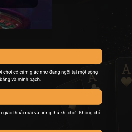
ời chơi có cảm giác như đang ngồi tại một sòng
g bằng và minh bạch.
 giác thoải mái và hứng thú khi chơi. Không chỉ