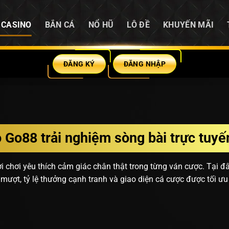
 CASINO
BẮN CÁ
NỔ HŨ
LÔ ĐỀ
KHUYẾN MÃI
ĐĂNG KÝ
ĐĂNG NHẬP
o Go88 trải nghiệm sòng bài trực tuyế
 chơi yêu thích cảm giác chân thật trong từng ván cược. Tại đ
 mượt, tỷ lệ thưởng cạnh tranh và giao diện cá cược được tối ưu 