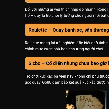
Đối với những ai yêu thích nhịp độ nhanh, Rồng 
Hổ – đây là trò chơi lý tưởng cho người mới bắt
Roulette – Quay bánh xe, săn thưởng
Roulette mang lại trải nghiệm đặc biệt nhờ tính
chỉnh mức cược phù hợp cho từng người chơi.
Sicbo – Cổ điển nhưng chưa bao giờ l
Trò chơi xúc xắc ba viên này không chỉ phụ thuộ
góc quay, Go88 đảm bảo kết quả xúc xắc được hi